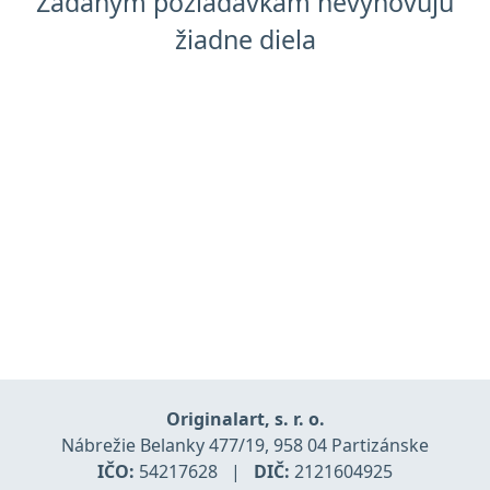
Zadaným požiadavkam nevyhovujú
žiadne diela
Originalart, s. r. o.
Nábrežie Belanky 477/19, 958 04 Partizánske
IČO:
54217628
|
DIČ:
2121604925