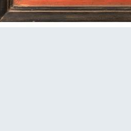
Aukčný portál plný
umenia!
Vitajte na aukčnom portáli Original Art.
Okrem pravidelne aktualizovanej ponuky v
online aukcii Vám dávame do povedomia
aj našu stálu ponuku.