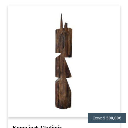
Cena:
5 500,00€
Kompánek Vladimír