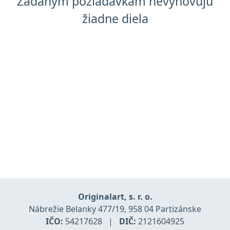
Zadaným požiadavkam nevyhovujú
žiadne diela
Originalart, s. r. o.
Nábrežie Belanky 477/19, 958 04 Partizánske
IČO:
54217628
|
DIČ:
2121604925