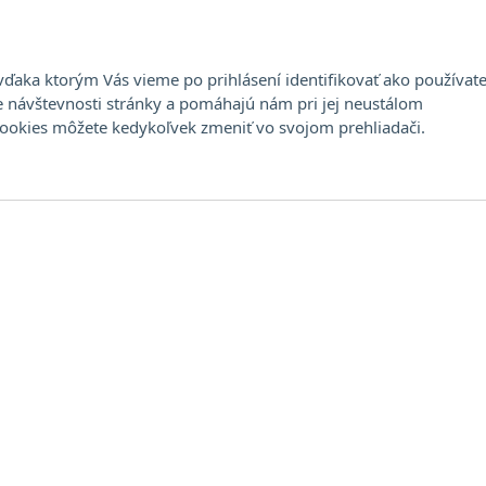
Stála ponuka
Aukcia
Umelci
Dražobný
ďaka ktorým Vás vieme po prihlásení identifikovať ako používate
e návštevnosti stránky a pomáhajú nám pri jej neustálom
cookies môžete kedykoľvek zmeniť vo svojom prehliadači.