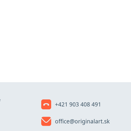
e
+421 903 408 491
office@originalart.sk