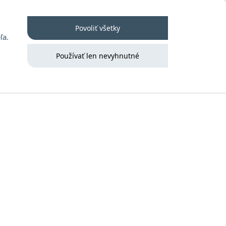
 poriadok
Kontakt
Prihlásenie
Povoliť všetky
ľa.
Používať len nevyhnutné