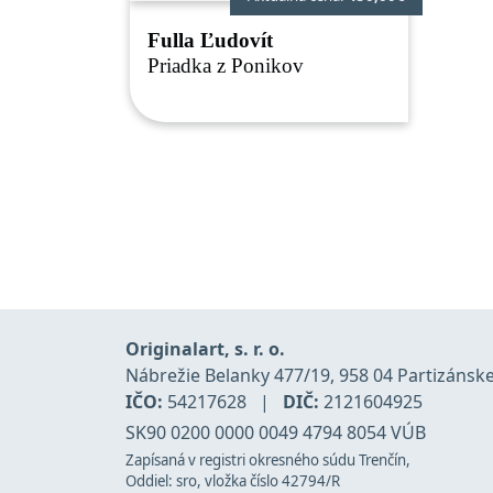
Fulla Ľudovít
Priadka z Ponikov
Originalart, s. r. o.
Nábrežie Belanky 477/19, 958 04 Partizánsk
IČO:
54217628
|
DIČ:
2121604925
SK90 0200 0000 0049 4794 8054 VÚB
Zapísaná v registri okresného súdu Trenčín,
Oddiel: sro, vložka číslo 42794/R