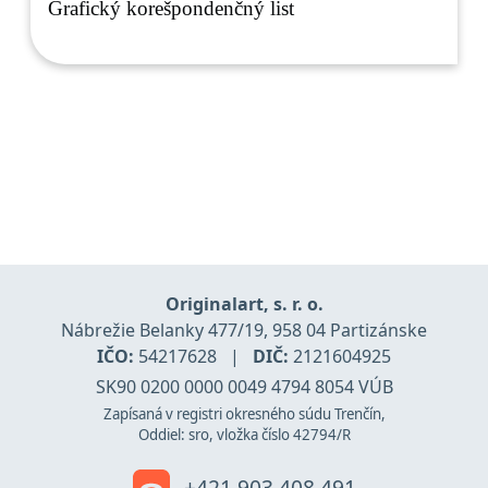
Grafický korešpondenčný list
Originalart, s. r. o.
Nábrežie Belanky 477/19, 958 04 Partizánske
IČO:
54217628
|
DIČ:
2121604925
SK90 0200 0000 0049 4794 8054 VÚB
Zapísaná v registri okresného súdu Trenčín,
Oddiel: sro, vložka číslo 42794/R
+421 903 408 491