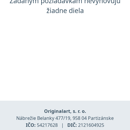
Zadaným požiadavkam nevyhovujú
žiadne diela
Originalart, s. r. o.
Nábrežie Belanky 477/19, 958 04 Partizánske
IČO:
54217628
|
DIČ:
2121604925