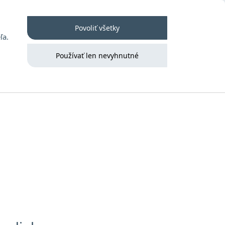
 poriadok
Kontakt
Prihlásenie
Povoliť všetky
ľa.
Používať len nevyhnutné