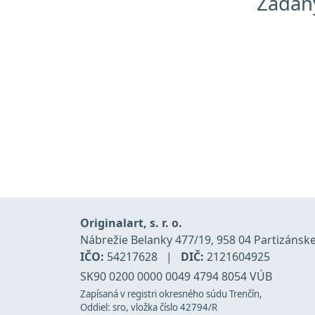
Zadan
Originalart, s. r. o.
Nábrežie Belanky 477/19, 958 04 Partizánsk
IČO:
54217628
|
DIČ:
2121604925
SK90 0200 0000 0049 4794 8054 VÚB
Zapísaná v registri okresného súdu Trenčín,
Oddiel: sro, vložka číslo 42794/R