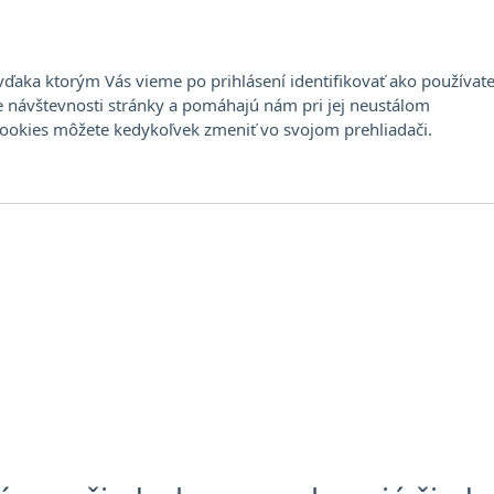
Stála ponuka
Aukcia
Umelci
Dražobný
ďaka ktorým Vás vieme po prihlásení identifikovať ako používate
e návštevnosti stránky a pomáhajú nám pri jej neustálom
cookies môžete kedykoľvek zmeniť vo svojom prehliadači.