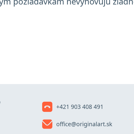
ým požiadavkam nevyhovujú žiadne
e
+421 903 408 491
office@originalart.sk