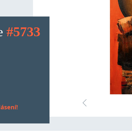
le
#5733
Next
lásení!