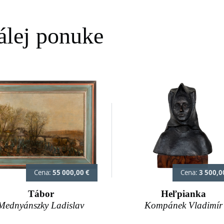
tálej ponuke
Cena:
55 000,00 €
Cena:
3 500,0
Tábor
Heľpianka
Mednyánszky Ladislav
Kompánek Vladimír