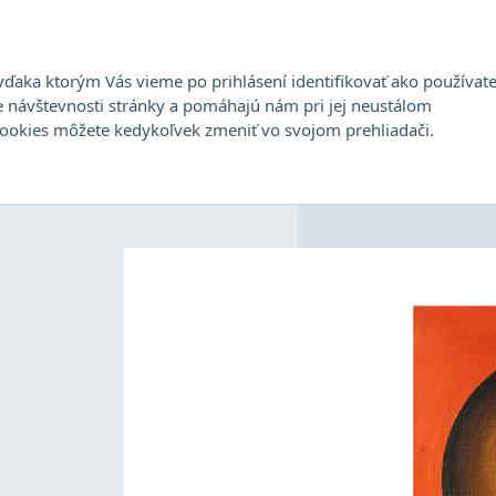
Stála ponuka
Aukcia
Umelci
Dražobný
ďaka ktorým Vás vieme po prihlásení identifikovať ako používate
e návštevnosti stránky a pomáhajú nám pri jej neustálom
II
cookies môžete kedykoľvek zmeniť vo svojom prehliadači.