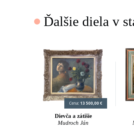
Ďalšie diela v s
Cena:
13 500,00 €
Dievča a zátišie
Mudroch Ján