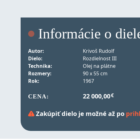
Informácie o die
Autor:
Krivoš Rudolf
Dielo:
Rozdielnost III
Technika:
Olej na plátne
Rozmery:
90 x 55 cm
Rok:
1967
22 000,00
€
CENA:
Previous
Zakúpiť dielo je možné až po
prih