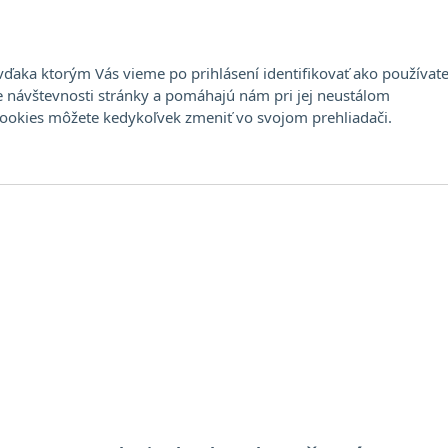
Stála ponuka
Aukcia
Umelci
Dražobný
ďaka ktorým Vás vieme po prihlásení identifikovať ako používate
e návštevnosti stránky a pomáhajú nám pri jej neustálom
cookies môžete kedykoľvek zmeniť vo svojom prehliadači.