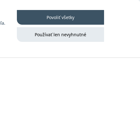
 poriadok
Kontakt
Prihlásenie
Povoliť všetky
ľa.
Používať len nevyhnutné
Výsledky online aukcií