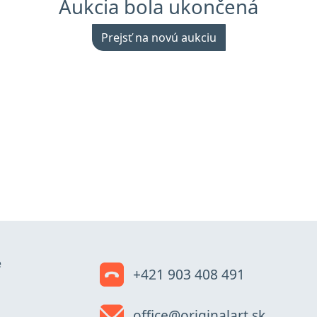
Aukcia bola ukončená
Prejsť na novú aukciu
e
+421 903 408 491
office@originalart.sk