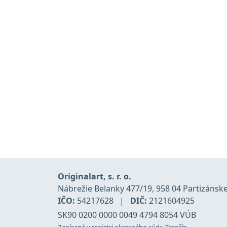
Originalart, s. r. o.
Nábrežie Belanky 477/19, 958 04 Partizánsk
IČO:
54217628
|
DIČ:
2121604925
SK90 0200 0000 0049 4794 8054 VÚB