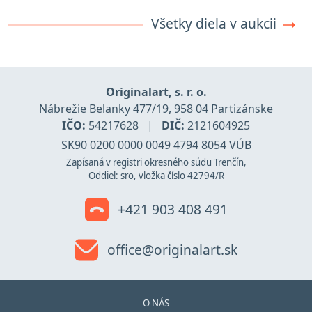
Všetky diela v aukcii
Originalart, s. r. o.
Nábrežie Belanky 477/19, 958 04 Partizánske
IČO:
54217628
|
DIČ:
2121604925
SK90 0200 0000 0049 4794 8054 VÚB
Zapísaná v registri okresného súdu Trenčín,
Oddiel: sro, vložka číslo 42794/R
+421 903 408 491
office@originalart.sk
O NÁS