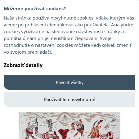
Môžeme používať cookies?
Naša stránka používa nevyhnutné cookies, vďaka ktorým Vás
vieme po prihlásení identifikovať ako používateľa. Analytické
Všetko uteká niekde inde
cookies využívame na sledovanie návštevnosti stránky a
pomáhajú nám pri jej neustálom zlepšovaní. Svoje
Baron Karol
rozhodnutie o nastavení cookies môžete kedykoľvek zmeniť
vo svojom prehliadači.
AUKCIA UKONČENÁ
Zobraziť detaily
Povoliť všetky
Používať len nevyhnutné