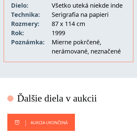
Dielo:
Všetko uteká niekde inde
Technika:
Serigrafia na papieri
Rozmery:
87 x 114 cm
Rok:
1999
Poznámka:
Mierne pokrčené,
nerámované, neznačené
Ďalšie diela v aukcii
AUKCIA UKONČENÁ